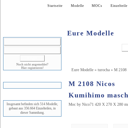
Startseite
Modelle
MOCs
Einzelteile
Eure Modelle
LOGIN
Noch nicht angemeldet?
Hier registrieren!
Eure Modelle
»
turocha
»
M 2108 
WARENKORB
M 2108 Nicos
Kumihimo masch
STATUS
Insgesamt befinden sich 514 Modelle,
Moc by Nico71 420 X 270 X 280 m
gebaut aus 356.664 Einzelteilen, in
dieser Sammlung.
Bilder (11)
NEUESTES MODELL