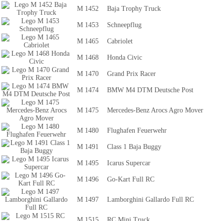
M 1452
Baja Trophy Truck
M 1453
Schneepflug
M 1465
Cabriolet
M 1468
Honda Civic
M 1470
Grand Prix Racer
M 1474
BMW M4 DTM Deutsche Post
M 1475
Mercedes-Benz Arocs Agro Mover
M 1480
Flughafen Feuerwehr
M 1491
Class 1 Baja Buggy
M 1495
Icarus Supercar
M 1496
Go-Kart Full RC
M 1497
Lamborghini Gallardo Full RC
M 1515
RC Mini Truck