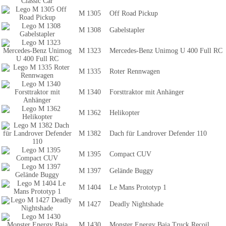
M 1305
Off Road Pickup
M 1308
Gabelstapler
M 1323
Mercedes-Benz Unimog U 400 Full RC
M 1335
Roter Rennwagen
M 1340
Forsttraktor mit Anhänger
M 1362
Helikopter
M 1382
Dach für Landrover Defender 110
M 1395
Compact CUV
M 1397
Gelände Buggy
M 1404
Le Mans Prototyp 1
M 1427
Deadly Nightshade
M 1430
Monster Energy Baja Truck Recoil