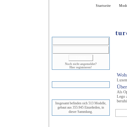
Startseite
Mode
tu
LOGIN
Noch nicht angemeldet?
Hier registrieren!
Wohn
WARENKORB
Luxe
Über
Als Op
STATUS
Lego a
beruhi
Insgesamt befinden sich 513 Modelle,
gebaut aus 355.945 Einzelteilen, in
dieser Sammlung.
Mod
Nr.
NEUESTES MODELL