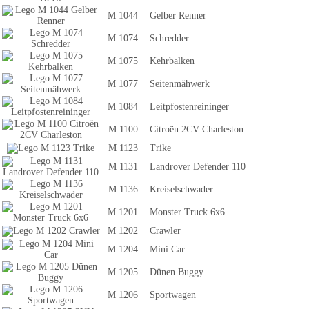
M 1044
Gelber Renner
M 1074
Schredder
M 1075
Kehrbalken
M 1077
Seitenmähwerk
M 1084
Leitpfostenreininger
M 1100
Citroën 2CV Charleston
M 1123
Trike
M 1131
Landrover Defender 110
M 1136
Kreiselschwader
M 1201
Monster Truck 6x6
M 1202
Crawler
M 1204
Mini Car
M 1205
Dünen Buggy
M 1206
Sportwagen