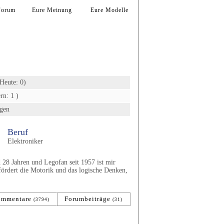
Forum
Eure Meinung
Eure Modelle
Heute: 0)
rn: 1 )
gen
Beruf
Elektroniker
28 Jahren und Legofan seit 1957 ist mir
fördert die Motorik und das logische Denken,
ommentare
Forumbeiträge
(3794)
(31)
Erscheinungsjahr
Anzahl