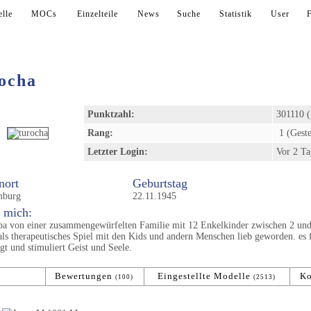
lle
MOCs
Einzelteile
News
Suche
Statistik
User
rocha
Punktzahl:
301110 (
Rang:
1 (Geste
Letzter Login:
Vor 2 Ta
ort
Geburtstag
mburg
22.11.1945
 mich:
a von einer zusammengewürfelten Familie mit 12 Enkelkinder zwischen 2 und 
ls therapeutisches Spiel mit den Kids und andern Menschen lieb geworden. es 
gt und stimuliert Geist und Seele.
elle
Bewertungen
Eingestellte Modelle
K
(531)
(100)
(2513)
Art-Nr.
Titel