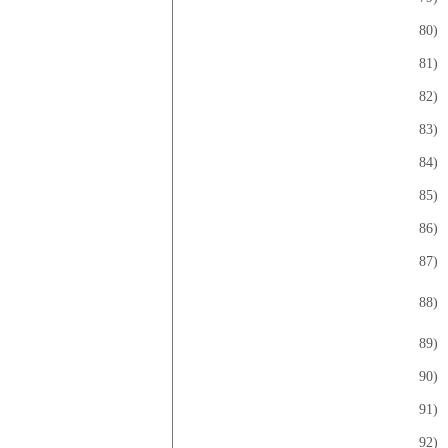
80)
81)
82)
83)
84)
85)
86)
87)
88)
89)
90)
91)
92)