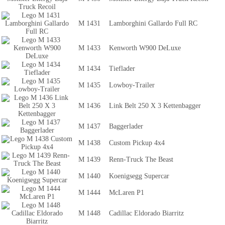
M 1431
Lamborghini Gallardo Full RC
M 1433
Kenworth W900 DeLuxe
M 1434
Tieflader
M 1435
Lowboy-Trailer
M 1436
Link Belt 250 X 3 Kettenbagger
M 1437
Baggerlader
M 1438
Custom Pickup 4x4
M 1439
Renn-Truck The Beast
M 1440
Koenigsegg Supercar
M 1444
McLaren P1
M 1448
Cadillac Eldorado Biarritz