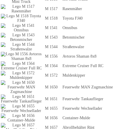
M 1517
Rasenmäher
M 1518
Toyota FJ40
M 1541
Omnibus
M 1543
Betonmischer
M 1544
Straßenwalze
M 1556
Avtoros Shaman 8x8
M 1564
Extreme Cruiser Full RC
M 1572
Muldenkipper
M 1650
Feuerwehr MAN Zugmaschine
M 1651
Feuerwehr Tankauflieger
M 1655
Feuerwehr Wechsellader
M 1656
Container-Mulde
M 1657
Abrollbehälter Rüst