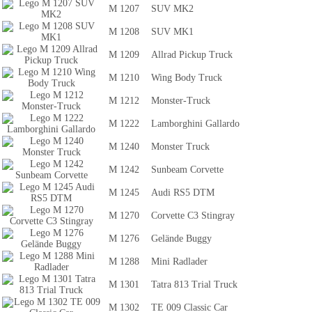
M 1207
SUV MK2
M 1208
SUV MK1
M 1209
Allrad Pickup Truck
M 1210
Wing Body Truck
M 1212
Monster-Truck
M 1222
Lamborghini Gallardo
M 1240
Monster Truck
M 1242
Sunbeam Corvette
M 1245
Audi RS5 DTM
M 1270
Corvette C3 Stingray
M 1276
Gelände Buggy
M 1288
Mini Radlader
M 1301
Tatra 813 Trial Truck
M 1302
TE 009 Classic Car