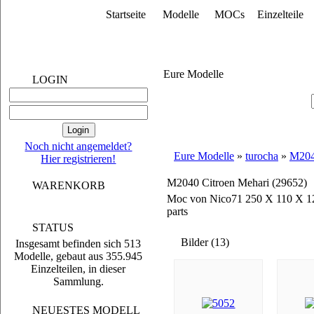
Startseite
Modelle
MOCs
Einzelteile
Eure Modelle
LOGIN
Noch nicht angemeldet?
Eure Modelle
»
turocha
»
M204
Hier registrieren!
M2040 Citroen Mehari (29652)
WARENKORB
Moc von Nico71 250 X 110 X 
parts
STATUS
Bilder (13)
Insgesamt befinden sich 513
Modelle, gebaut aus 355.945
Einzelteilen, in dieser
Sammlung.
NEUESTES MODELL