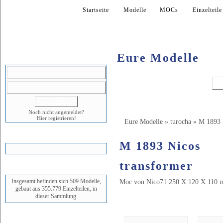
Startseite
Modelle
MOCs
Einzelteile
Eure Modelle
LOGIN
Noch nicht angemeldet?
Hier registrieren!
Eure Modelle
»
turocha
»
M 1893 
WARENKORB
M 1893 Nicos
transformer
STATUS
Insgesamt befinden sich 509 Modelle,
Moc von Nico71 250 X 120 X 110 m
gebaut aus 355.779 Einzelteilen, in
dieser Sammlung.
Bilder (17)
NEUESTES MODELL