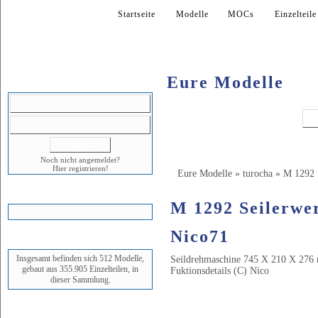
Startseite
Modelle
MOCs
Einzelteile
Eure Modelle
LOGIN
Noch nicht angemeldet?
Hier registrieren!
Eure Modelle
»
turocha
»
M 1292 
WARENKORB
M 1292 Seilerwe
Nico71
STATUS
Insgesamt befinden sich 512 Modelle,
Seildrehmaschine 745 X 210 X 276
gebaut aus 355.905 Einzelteilen, in
Fuktionsdetails (C) Nico
dieser Sammlung.
Bilder (20)
NEUESTES MODELL