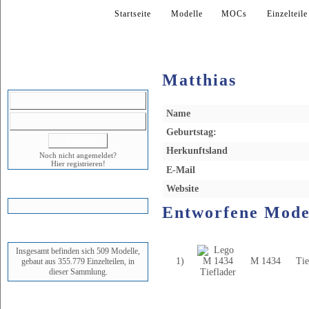
Startseite
Modelle
MOCs
Einzelteile
Matthias
LOGIN
Name
Geburtstag:
Herkunftsland
Noch nicht angemeldet?
Hier registrieren!
E-Mail
WARENKORB
Website
Entworfene Mode
STATUS
Nr.
Art-Nr.
Ti
Insgesamt befinden sich 509 Modelle,
1)
M 1434
Tie
gebaut aus 355.779 Einzelteilen, in
dieser Sammlung.
NEUESTES MODELL