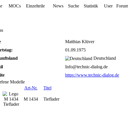
le
MOCs
Einzelteile
News
Suche
Statistik
User
Foru
as
e
Matthias Klüver
tstag:
01.09.1975
unftsland
Deutschland
il
Info@technic-dialog.de
ite
https://www.technic-dialog.de
rfene Modelle
Art-Nr.
Titel
M 1434
Tieflader