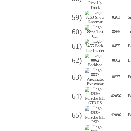
59)
8263
S
60)
8865
T
61)
8455
B
62)
8862
B
63)
8837
P
64)
42056
P
65)
42096
P