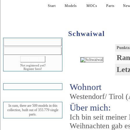
Start
Models
MOCs
Parts
New
Schwaiwal
LOGIN
Punktz
Ran
Not registered yet?
Let
Register here!
SHOPPING CART
Wohnort
Westendorf/ Tirol 
STATUS
Über mich:
In sum, there are 509 models in this
collection, built out of 355.779 single
parts.
Ich bin seit meine
Weihnachten gab es
NEWEST MODEL