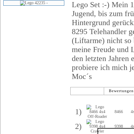
Lego Set :-) Mein 
Jugend, bis zum frü
Hintergrund gerückt
8295 Telehandler g
(Liftarme) nicht so
meine Freude und Le
den letzten Jahren
probiere ich mich 
Moc´s
Modelle
Bewertunge
(117)
Nr.
Art-Nr.
T
1)
8466
4
2)
9398
4