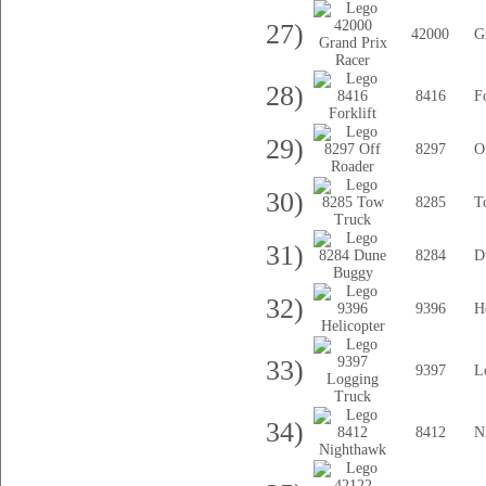
27)
42000
G
28)
8416
Fo
29)
8297
O
30)
8285
T
31)
8284
D
32)
9396
H
33)
9397
L
34)
8412
N