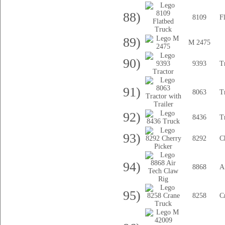
88)
8109
F
89)
M 2475
90)
9393
T
91)
8063
T
92)
8436
T
93)
8292
C
94)
8868
A
95)
8258
C