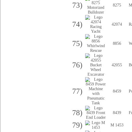
73)
8275
M
74)
42074
R
75)
8856
W
76)
42055
B
77)
8459
P
78)
8439
F
79)
M 1453