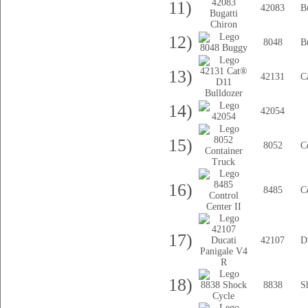
11)
42083
B
12)
8048
B
13)
42131
C
14)
42054
15)
8052
C
16)
8485
C
17)
42107
D
18)
8838
S