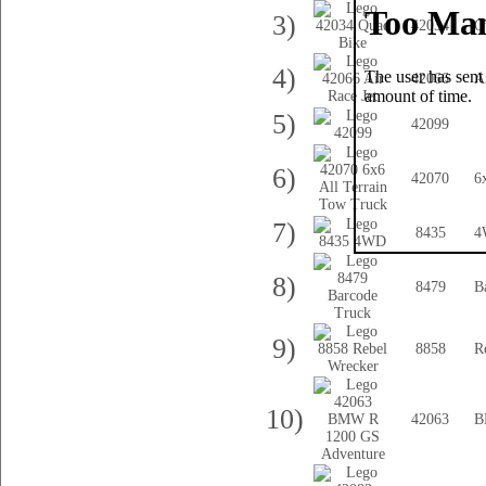
3)
42034
Q
4)
42066
A
5)
42099
6)
42070
6
7)
8435
4
8)
8479
B
9)
8858
R
10)
42063
B