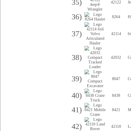
35)
42122
J
36)
8264
H
37)
42114
6
38)
42032
C
39)
8047
C
40)
8438
C
41)
8421
M
42)
42110
L