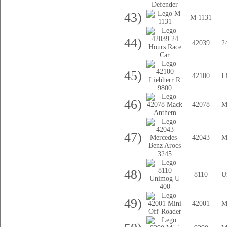
43)
M 1131
44)
42039
2
45)
42100
L
46)
42078
M
47)
42043
M
48)
8110
U
49)
42001
M