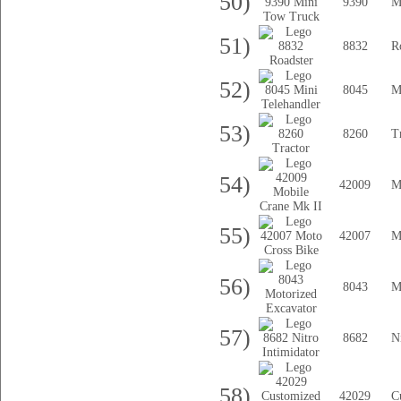
50)
9390
M
51)
8832
R
52)
8045
M
53)
8260
T
54)
42009
M
55)
42007
M
56)
8043
M
57)
8682
N
58)
42029
C