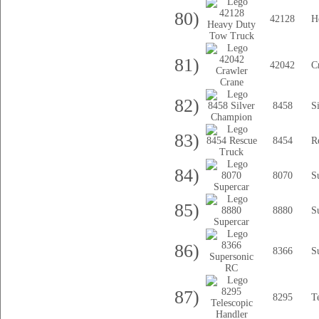
80)
42128
H
81)
42042
C
82)
8458
S
83)
8454
R
84)
8070
S
85)
8880
S
86)
8366
S
87)
8295
T