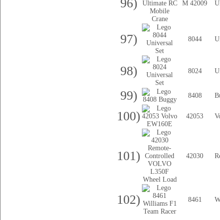
96)
M 42009
U
97)
8044
U
98)
8024
U
99)
8408
B
100)
42053
V
101)
42030
R
102)
8461
W