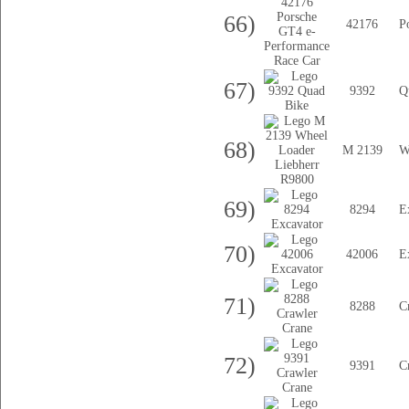
66)
42176
P
67)
9392
Q
68)
M 2139
W
69)
8294
E
70)
42006
E
71)
8288
C
72)
9391
C