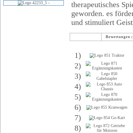
therapeutisches Sp
geworden. es förder
und stimuliert Geis
Modelle
Bewertungen
(531)
(
Nr.
A
1)
2)
3)
4)
5)
6)
7)
8)