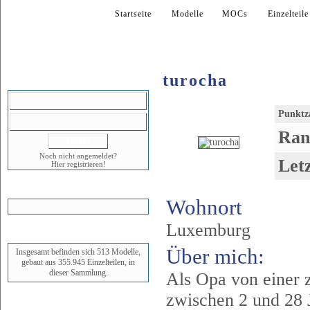
Startseite
Modelle
MOCs
Einzelteile
turocha
LOGIN
Punktz
Ran
Noch nicht angemeldet?
Let
Hier registrieren!
WARENKORB
Wohnort
Luxemburg
STATUS
Über mich:
Insgesamt befinden sich 513 Modelle,
gebaut aus 355.945 Einzelteilen, in
dieser Sammlung.
Als Opa von einer 
zwischen 2 und 28 J
NEUESTES MODELL