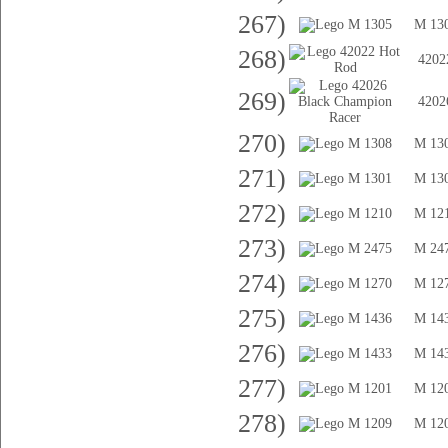
267)
M 13
268)
4202
269)
4202
270)
M 13
271)
M 13
272)
M 12
273)
M 24
274)
M 12
275)
M 14
276)
M 14
277)
M 12
278)
M 12