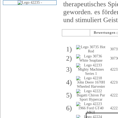
therapeutisches Sp
geworden. es förder
und stimuliert Geis
Modelle
Bewertungen
(531)
(
Nr.
Art-N
1)
3073
2)
3073
3)
4223
4)
4221
5)
4222
6)
4222