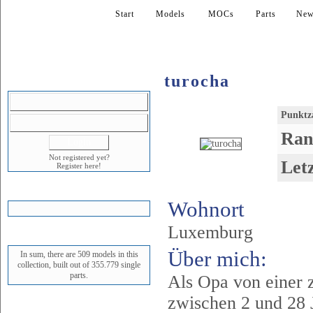
Start
Models
MOCs
Parts
New
turocha
LOGIN
Punktz
Ran
Not registered yet?
Let
Register here!
SHOPPING CART
Wohnort
Luxemburg
STATUS
Über mich:
In sum, there are 509 models in this
collection, built out of 355.779 single
parts.
Als Opa von einer 
zwischen 2 und 28 J
NEWEST MODEL