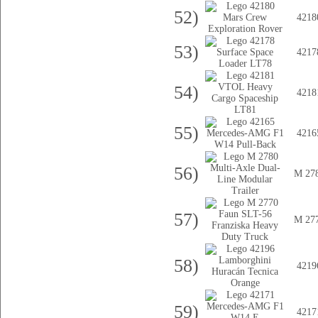
52)
4218
53)
4217
54)
4218
55)
4216
56)
M 27
57)
M 27
58)
4219
59)
4217