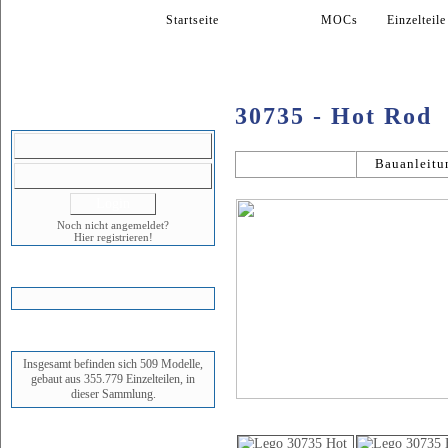
Startseite
Modelle
MOCs
Einzelteile
30735 - Hot Rod
LOGIN
Allgemein
Bauanleitu
Noch nicht angemeldet?
Hier registrieren!
WARENKORB
STATUS
Insgesamt befinden sich 509 Modelle,
gebaut aus 355.779 Einzelteilen, in
dieser Sammlung.
Bildergalerie
NEUESTES MODELL