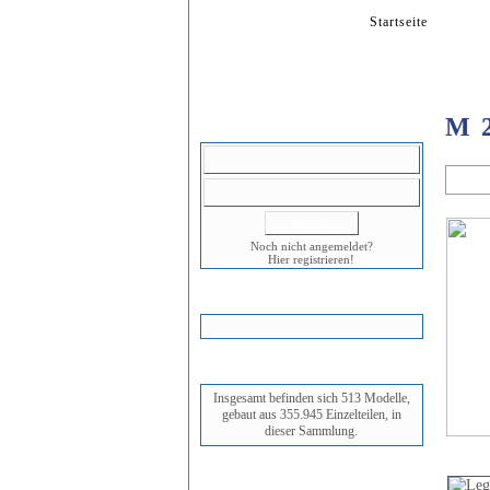
Startseite
Mode
M 2
LOGIN
A
Noch nicht angemeldet?
Hier registrieren!
WARENKORB
STATUS
Insgesamt befinden sich 513 Modelle,
gebaut aus 355.945 Einzelteilen, in
dieser Sammlung.
NEUESTES MODELL