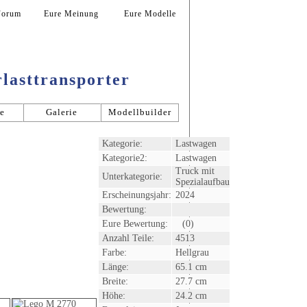
Forum
Eure Meinung
Eure Modelle
lasttransporter
le
Galerie
Modellbuilder
Kategorie:
Lastwagen
Kategorie2:
Lastwagen
Truck mit
Unterkategorie:
Spezialaufbau
Erscheinungsjahr:
2024
Bewertung:
Eure Bewertung:
(0)
Anzahl Teile:
4513
Farbe:
Hellgrau
Länge:
65.1 cm
Breite:
27.7 cm
Höhe:
24.2 cm