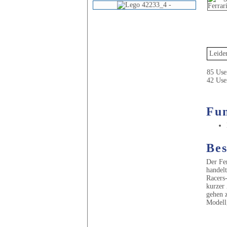
Leider
85 User
42 Use
Fun
Bes
Der Fer
handelt
Racers-
kurzer 
gehen z
Modell,