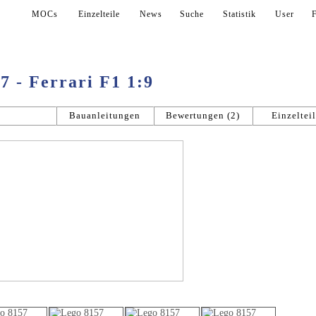
lle
MOCs
Einzelteile
News
Suche
Statistik
User
7 - Ferrari F1 1:9
llgemein
Bauanleitungen
Bewertungen (2)
Einzeltei
Bildergalerie