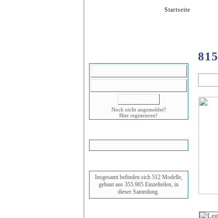
Startseite
Mode
815
LOGIN
A
Noch nicht angemeldet?
Hier registrieren!
WARENKORB
STATUS
Insgesamt befinden sich 512 Modelle,
gebaut aus 355.905 Einzelteilen, in
dieser Sammlung.
NEUESTES MODELL