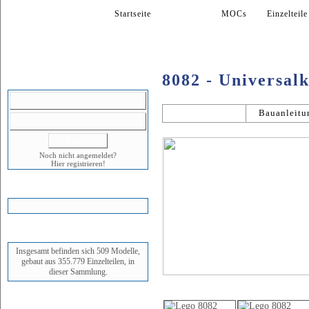
Startseite
Modelle
MOCs
Einzelteile
8082 - Universal
LOGIN
Allgemein
Bauanleitu
Noch nicht angemeldet?
Hier registrieren!
WARENKORB
STATUS
Insgesamt befinden sich 509 Modelle,
gebaut aus 355.779 Einzelteilen, in
dieser Sammlung.
Bildergalerie
NEUESTES MODELL