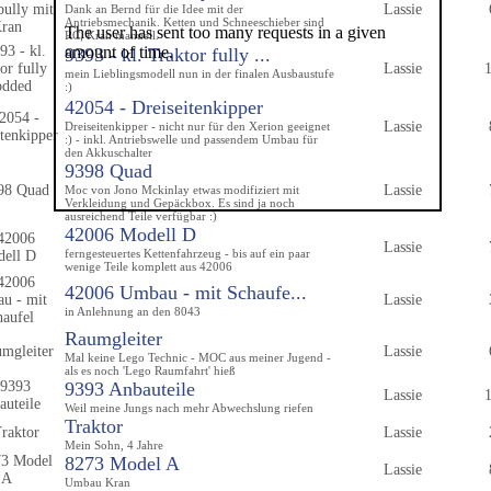
Lassie
Dank an Bernd für die Idee mit der
Antriebsmechanik. Ketten und Schneeschieber sind
RC, Kran manuell.
9393 - kl. Traktor fully ...
Lassie
mein Lieblingsmodell nun in der finalen Ausbaustufe
:)
42054 - Dreiseitenkipper
Lassie
Dreiseitenkipper - nicht nur für den Xerion geeignet
:) - inkl. Antriebswelle und passendem Umbau für
den Akkuschalter
9398 Quad
Lassie
Moc von Jono Mckinlay etwas modifiziert mit
Verkleidung und Gepäckbox. Es sind ja noch
ausreichend Teile verfügbar :)
42006 Modell D
Lassie
ferngesteuertes Kettenfahrzeug - bis auf ein paar
wenige Teile komplett aus 42006
42006 Umbau - mit Schaufe...
Lassie
in Anlehnung an den 8043
Raumgleiter
Lassie
Mal keine Lego Technic - MOC aus meiner Jugend -
als es noch 'Lego Raumfahrt' hieß
9393 Anbauteile
Lassie
Weil meine Jungs nach mehr Abwechslung riefen
Traktor
Lassie
Mein Sohn, 4 Jahre
8273 Model A
Lassie
Umbau Kran