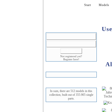
Start
Models
Use
LOGIN
Not registered yet?
Register here!
Al
SHOPPING CART
STATUS
In sum, there are 512 models in this
collection, built out of 355.905 single
parts.
NEWEST MODEL