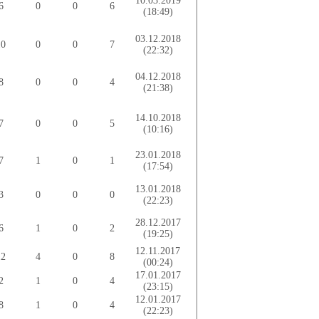
10.03.2019
6
0
0
6
(18:49)
03.12.2018
10
0
0
7
(22:32)
04.12.2018
8
0
0
4
(21:38)
14.10.2018
7
0
0
5
(10:16)
23.01.2018
7
1
0
1
(17:54)
13.01.2018
3
0
0
0
(22:23)
28.12.2017
6
1
0
2
(19:25)
12.11.2017
12
4
0
8
(00:24)
17.01.2017
2
1
0
4
(23:15)
12.01.2017
8
1
0
4
(22:23)