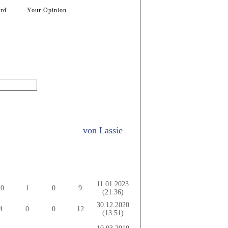
rd
Your Opinion
User Models
von
Lassie
Last
ct.
LXF
Vid.
Comm.
Activity
11.01.2023
10
1
0
9
(21:36)
30.12.2020
4
0
0
12
(13:51)