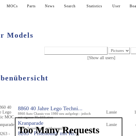
MOCs
Parts
News
Search
Statistics
User
Boa
r Models
[Show all users]
benübersicht
Album
User
Pi
8860 40 Jahre Lego Techni...
Lassie
8860 Auto Chassis von 1980 neu aufgelegt - jedoch
mit eigener Modifikation
Kranparade
Lassie
kleine Sammlung - größenvergleich
8263 - Pistenbully mit Kr...