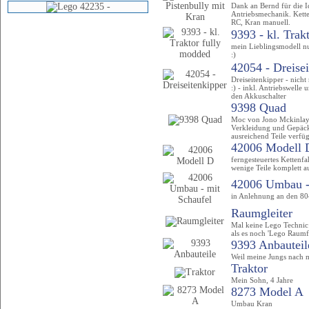
Dank an Bernd für die I
Antriebsmechanik. Kett
RC, Kran manuell.
9393 - kl. Trakt
mein Lieblingsmodell nu
:)
42054 - Dreise
Dreiseitenkipper - nicht
:) - inkl. Antriebswell
den Akkuschalter
9398 Quad
Moc von Jono Mckinlay 
Verkleidung und Gepäck
ausreichend Teile verfüg
42006 Modell 
ferngesteuertes Kettenfa
wenige Teile komplett 
42006 Umbau - 
in Anlehnung an den 8
Raumgleiter
Mal keine Lego Technic
als es noch 'Lego Raumf
9393 Anbauteil
Weil meine Jungs nach 
Traktor
Mein Sohn, 4 Jahre
8273 Model A
Umbau Kran