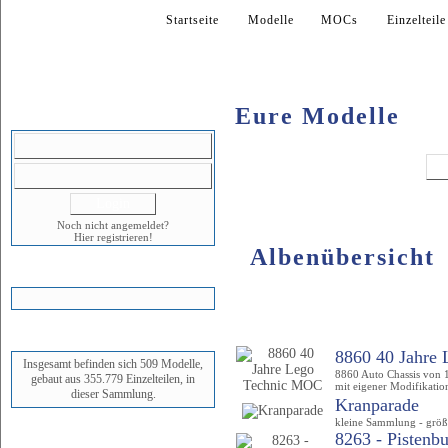
Startseite
Modelle
MOCs
Einzelteile
Eure Modelle
LOGIN
Noch nicht angemeldet?
Hier registrieren!
Albenübersicht
WARENKORB
Album
STATUS
8860 40 Jahre 
Insgesamt befinden sich 509 Modelle,
8860 Auto Chassis von 1
gebaut aus 355.779 Einzelteilen, in
mit eigener Modifikatio
dieser Sammlung.
Kranparade
kleine Sammlung - größ
NEUESTES MODELL
8263 - Pistenbu