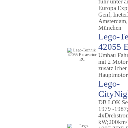
fuhr unter a
Europa Exp
Genf, Ineter
Amsterdam,
München
Lego-Te
42055 E
Umbau Fahr-
mit 2 Moto
zusätzlicher
Hauptmotor
Lego-
CityNig
DB LOK Ser
1979 -1987
4xDrehstro
kW;200km/h