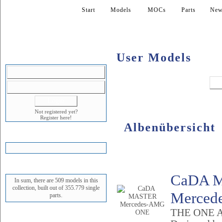
Start
Models
MOCs
Parts
New
User Models
LOGIN
Not registered yet?
Register here!
Albenübersicht
SHOPPING CART
Album
STATUS
CaDA 
In sum, there are 509 models in this
collection, built out of 355.779 single
Mercede
parts.
THE ONE 
NEWEST MODEL