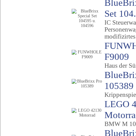
BlueBri
Set 104.
IC Steuerwa
Personenwa
modifizirte
FUNW
F9009
Haus der Sü
BlueBri
105389
Krippenspie
LEGO 4
Motorr
BMW M 10
BlueBri