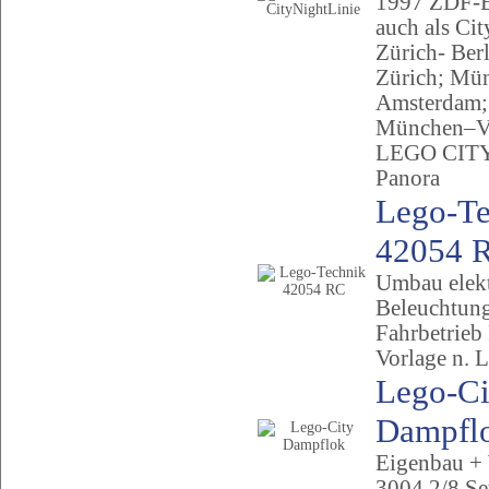
1997 ZDF-E
auch als Ci
Zürich- Ber
Zürich; Mü
Amsterdam
München–V
LEGO CITY
Panora
Lego-Te
42054 
Umbau elek
Beleuchtung
Fahrbetrieb
Vorlage n. 
Lego-Ci
Dampfl
Eigenbau + 
3004,2/8 Se