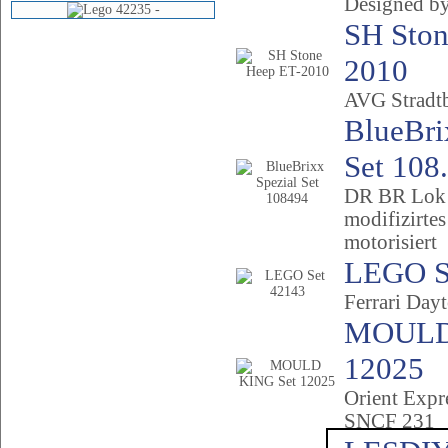
Designed by
SH Ston
2010
AVG Stradt
BlueBri
Set 108.
DR BR Lok
modifizirte
motorisiert
LEGO S
Ferrari Day
MOULD
12025
Orient Expr
SNCF 231