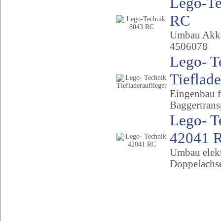
Lego-Te
RC
Umbau Akku
4506078
Lego- T
Tieflade
Eingenbau f
Baggertrans
Lego- T
42041 
Umbau elekt
Doppelachs