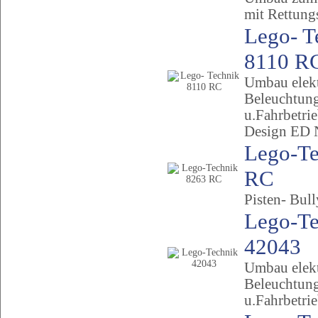
mit Rettung
Lego- T
8110 R
Umbau elekt
Beleuchtun
u.Fahrbetri
Design ED 
Lego-Te
RC
Pisten- Bull
Lego-Te
42043
Umbau elekt
Beleuchtun
u.Fahrbetri