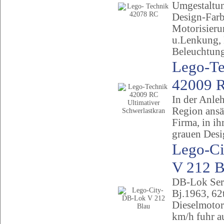
Umgestaltu
Design-Farb
Motorisieru
u.Lenkung,
Beleuchtun
Lego-Te
42009 R
In der Anleh
Region ansä
Firma, in ih
grauen Desi
Lego-C
V 212 Bl
DB-Lok Seri
Bj.1963, 62
Dieselmoto
km/h fuhr a