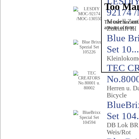
LESDI
92174 /
Modell Zurü
Zukunft III
Blue Br
Set 10...
Kleinlokomo
TEC C
No.80001
Herren u. 
Bicycle
BlueBri
Set 104.
DB Lok BR 
Weis/Rot