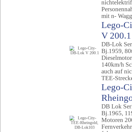
nichtelektri
Personennah
mit n- Wagg
Lego-C
V 200.1
DB-Lok Seri
Bj.1959, 80
Dieselmoto
140km/h Sc
auch auf nic
TEE-Strecke
Lego-Ci
Rheingol
DB Lok Serie
Bj.1965, 11
Motoren 2
Fernverkehr