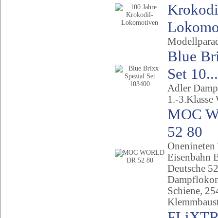
Krokodi
Lokomo.
Modellpara
Blue Br
Set 10...
Adler Damp
1.-3.Klasse
MOC W
52 80
Onenineten
Eisenbahn B
Deutsche 52
Dampflokom
Schiene, 25
Klemmbaust
FLiXT