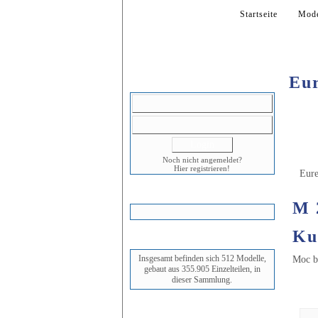
Startseite
Mode
Eur
LOGIN
Noch nicht angemeldet?
Hier registrieren!
Eure
WARENKORB
M 
Ku
STATUS
Insgesamt befinden sich 512 Modelle,
Moc b
gebaut aus 355.905 Einzelteilen, in
dieser Sammlung.
Bi
NEUESTES MODELL