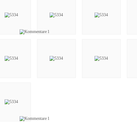
1
1
deos (1)