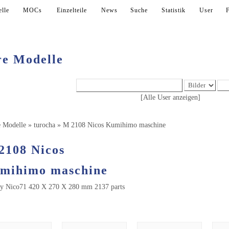
lle
MOCs
Einzelteile
News
Suche
Statistik
User
e Modelle
[Alle User anzeigen]
 Modelle
»
turocha
»
M 2108 Nicos Kumihimo maschine
2108 Nicos
mihimo maschine
y Nico71 420 X 270 X 280 mm 2137 parts
lder (11)