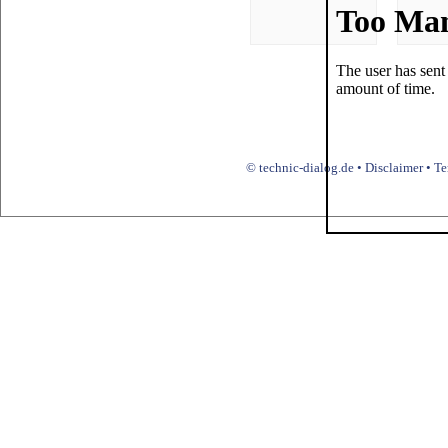
© technic-dialog.de •
Disclaimer
•
Te