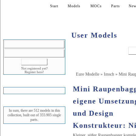
Start
Models
MOCs
Parts
New
User Models
LOGIN
Not registered yet?
Register here!
Eure Modelle
»
Imsch
»
Mini Raup
SHOPPING CART
Mini Raupenbag
eigene Umsetzung
STATUS
In sum, there are 512 models in this
und Design
collection, built out of 355.905 single
parts.
Konstrukteur: N
NEWEST MODEL
Kleiner, süßer Raupenbagger komple