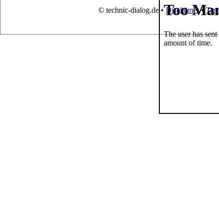
© technic-dialog.de •
Disclaimer
•
Ter