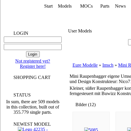
Start
Models
MOCs
Parts
News
User Models
LOGIN
Not registered yet?
Eure Modelle
»
Imsch
»
Mini R
Register here!
Mini Raupenbagger eigene Umse
SHOPPING CART
und Design Konstrukteur: Nico7
Kleiner, süßer Raupenbagger kom
ferngesteuert mit Buwizz Konstr
STATUS
In sum, there are 509 models
Bilder (12)
in this collection, built out of
355.779 single parts.
NEWEST MODEL