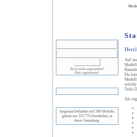
Startseite
Mode
Sta
LOGIN
Herzl
Auf mei
Modelle
Noch nicht angemeldet?
Bauanle
Hier registrieren!
Du kan
Modell
WARENKORB
welche
Teile D
Als reg
STATUS
Insgesamt befinden sich 509 Modelle,
gebaut aus 355.779 Einzelteilen, in
dieser Sammlung.
NEUESTES MODELL